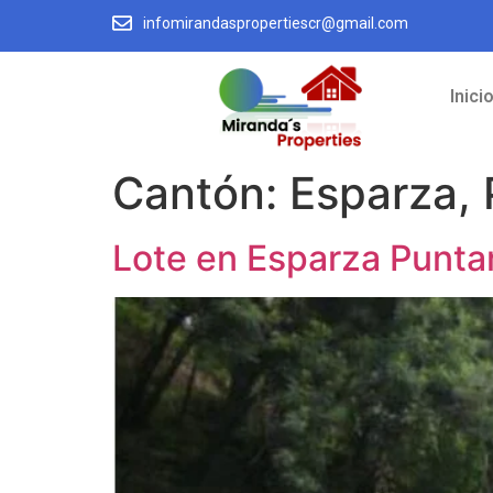
infomirandaspropertiescr@gmail.com
Inici
Cantón:
Esparza,
Lote en Esparza Punta