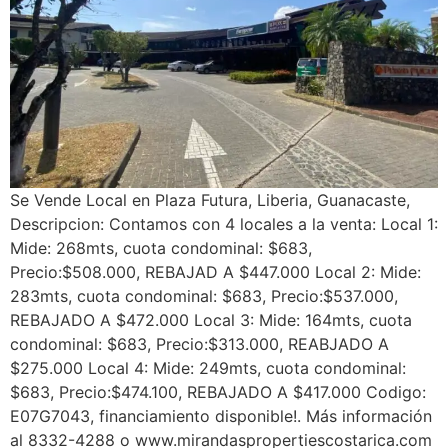
Se Vende Local en Plaza Futura, Liberia, Guanacaste,
Descripcion: Contamos con 4 locales a la venta: Local 1:
Mide: 268mts, cuota condominal: $683,
Precio:$508.000, REBAJAD A $447.000 Local 2: Mide:
283mts, cuota condominal: $683, Precio:$537.000,
REBAJADO A $472.000 Local 3: Mide: 164mts, cuota
condominal: $683, Precio:$313.000, REABJADO A
$275.000 Local 4: Mide: 249mts, cuota condominal:
$683, Precio:$474.100, REBAJADO A $417.000 Codigo:
E07G7043, financiamiento disponible!. Más información
al 8332-4288 o www.mirandaspropertiescostarica.com