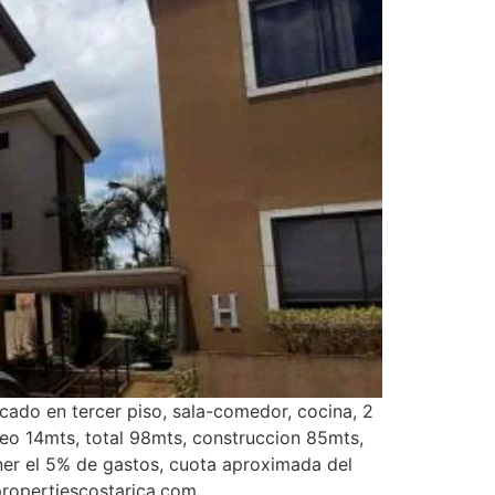
cado en tercer piso, sala-comedor, cocina, 2
ueo 14mts, total 98mts, construccion 85mts,
er el 5% de gastos, cuota aproximada del
ropertiescostarica.com.