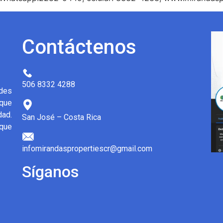
Contáctenos
506 8332 4288
des
 que
dad.
San José – Costa Rica
 que
infomirandaspropertiescr@gmail.com
Síganos