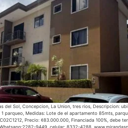
el Sol, Concepcion, La Union, tres rios, Descripcion: ubi
 y 1 parqueo, Medidas: Lote de el apartamento 85mts, parq
C02C1212, Precio: ¢83.000.000, Financiada 100%, debe ten
: Whatsapp:2282-9449, celular: 8332-4288, www.mirandasp