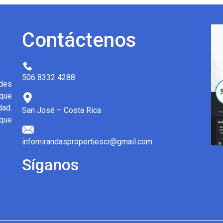
Contáctenos
506 8332 4288
des
 que
dad.
San José – Costa Rica
 que
infomirandaspropertiescr@gmail.com
Síganos