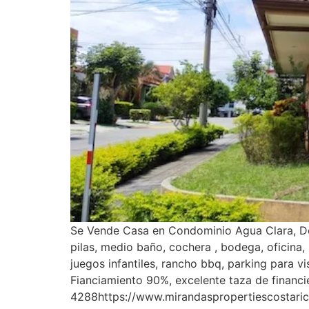
Se Vende Casa en Condominio Agua Clara, Desa
pilas, medio baño, cochera , bodega, oficina,
juegos infantiles, rancho bbq, parking para 
Fianciamiento 90%, excelente taza de financ
4288https://www.mirandaspropertiescostari