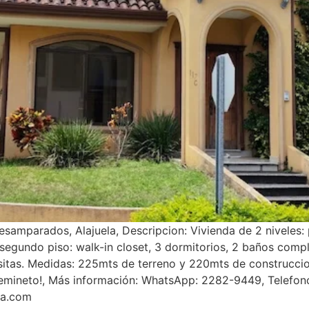
mparados, Alajuela, Descripcion: Vivienda de 2 niveles: p
 segundo piso: walk-in closet, 3 dormitorios, 2 baños compl
visitas. Medidas: 225mts de terreno y 220mts de construcc
iemineto!, Más información: WhatsApp: 2282-9449, Telefon
ca.com