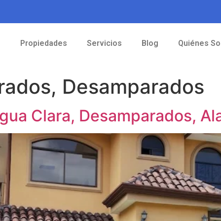
o
Propiedades
Servicios
Blog
Quiénes S
ados, Desamparados
ua Clara, Desamparados, Ala