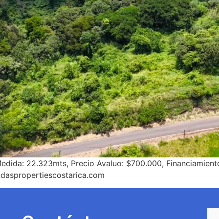
Medida: 22.323mts, Precio Avaluo: $700.000, Financiamient
daspropertiescostarica.com