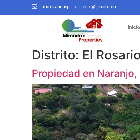
infomirandaspropertiescr@gmail.com
Inici
Distrito:
El Rosari
Propiedad en Naranjo, 