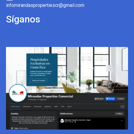
infomirandaspropertiescr@gmail.com
Síganos