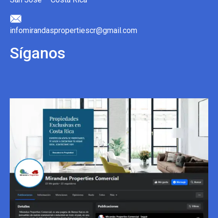
infomirandaspropertiescr@gmail.com
Síganos