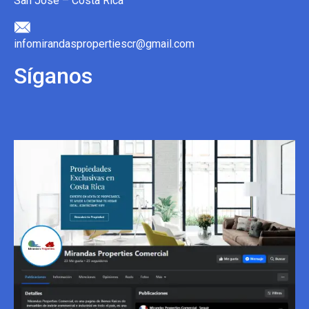
San José – Costa Rica
infomirandaspropertiescr@gmail.com
Síganos