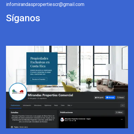
infomirandaspropertiescr@gmail.com
Síganos