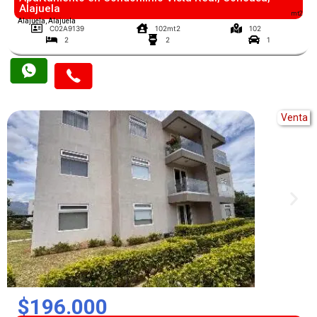
Alajuela
mt2
Alajuela, Alajuela
C02A9139
102mt2
102
2
2
1
Venta
$196.000