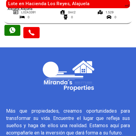
Lote en Hacienda Los Reyes, Alajuela
mt2
Alajuela, Alajuela
L02A3391
0mt2
1.529
0
0
0
Más que propiedades, creamos oportunidades para
transformar su vida. Encuentre el lugar que refleja sus
sueños y haga de ellos una realidad. Estamos aquí para
acompañarle en la inversión que dará forma a su futuro.