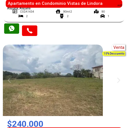
Apartamento en Condominio Vistas de Lindora
mt2
Alajuela, Alajuela
C02A1434
90mt2
90
2
2
1
Venta
10% Descuento
$240.000