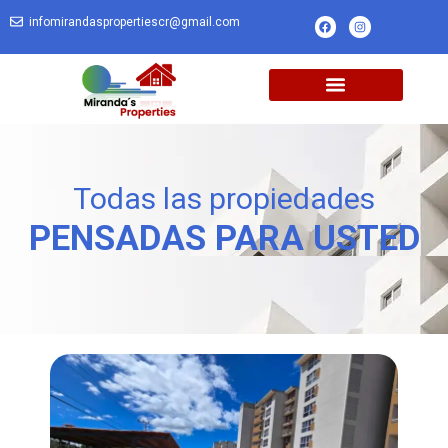
infomirandaspropertiescr@gmail.com
Todas las propiedades
PENSADAS PARA USTED