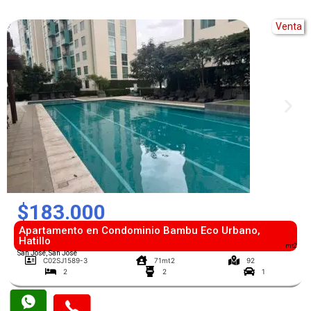
Venta
$183.000
Apartamento en Condominio Bambu Eco Urbano,
Hatillo
mt2
San José, San José
C02SJ1589-3
71mt2
92
2
2
1