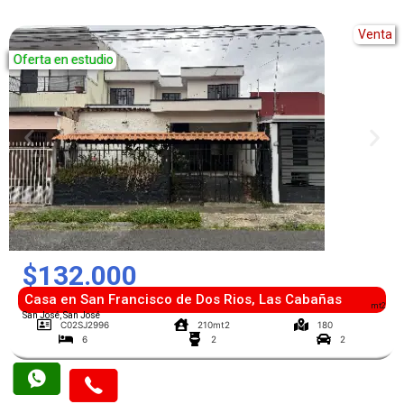
Venta
Oferta en estudio
$132.000
Casa en San Francisco de Dos Rios, Las Cabañas
mt2
San José, San José
C02SJ2996
210mt2
180
6
2
2