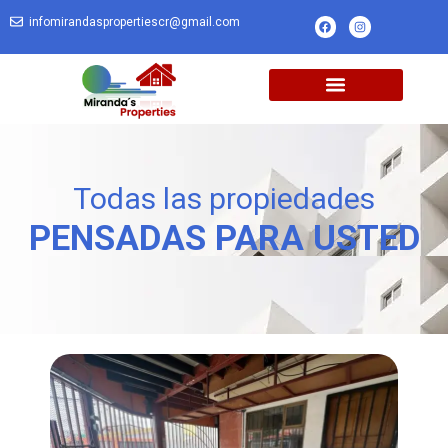
infomirandaspropertiescr@gmail.com
Todas las propiedades
PENSADAS PARA USTED