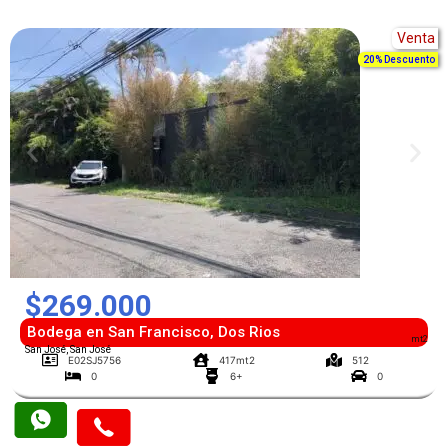
Venta
20% Descuento
$269.000
Bodega en San Francisco, Dos Rios
mt2
San José, San José
E02SJ5756
417mt2
512
0
6+
0