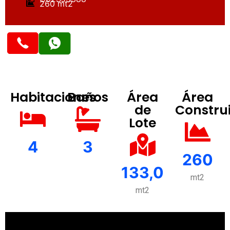
260 mt2
Habitaciones
Baños
Área
Área
de
Constru
Lote
4
3
260
133,0
mt2
mt2