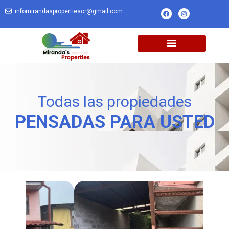
infomirandaspropertiescr@gmail.com
Todas las propiedades
PENSADAS PARA USTED