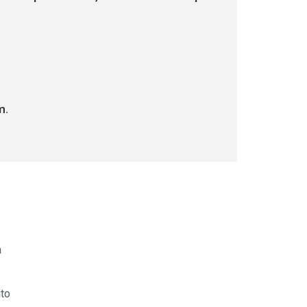
m.
a
to