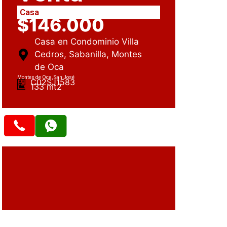
Casa
$146.000
Casa en Condominio Villa
Cedros, Sabanilla, Montes
de Oca
Montes de Oca, San José
C02SJ1583
133 mt2