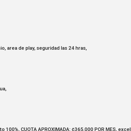
o, area de play, seguridad las 24 hras,
ua,
ento 100%, CUOTA APROXIMADA: ¢365.000 POR MES, excelen