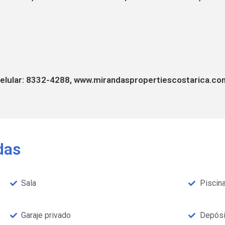
elular: 8332-4288, www.mirandaspropertiescostarica.co
das
Sala
Piscin
Garaje privado
Depósi