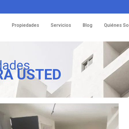
o
Propiedades
Servicios
Blog
Quiénes S
dades
RA USTED