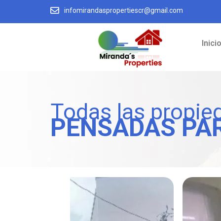
infomirandaspropertiescr@gmail.com
Inici
Todas las propie
PENSADAS PA