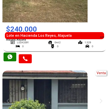
$240.000
Lote en Hacienda Los Reyes, Alajuela
mt2
Alajuela, Alajuela
L02A3391
0mt2
1.529
0
0
0
Venta