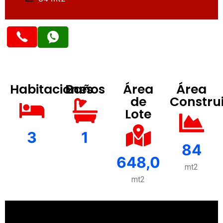
Habitaciones
Baños
Área
Área
de
Constru
Lote
3
1
84
648,0
mt2
mt2