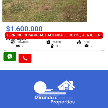
$1.600.000
TERRENO COMERCIAL HACIENDA EL COYOL, ALAJUELA
mt2
Alajuela, Alajuela
L04A1303
380mt2
6.000
0
0
0