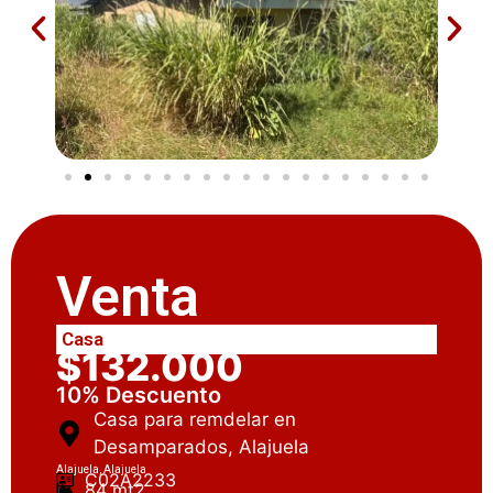
Venta
Casa
$132.000
10% Descuento
Casa para remdelar en
Desamparados, Alajuela
Alajuela, Alajuela
C02A2233
84 mt2