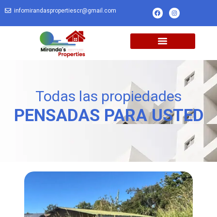
infomirandaspropertiescr@gmail.com
Todas las propiedades
PENSADAS PARA USTED