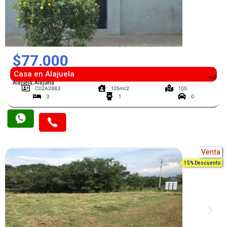
$77.000
Casa en Alajuela
mt2
Alajuela, Alajuela
C02A2883
105mt2
105
3
1
0
Venta
15% Descuento