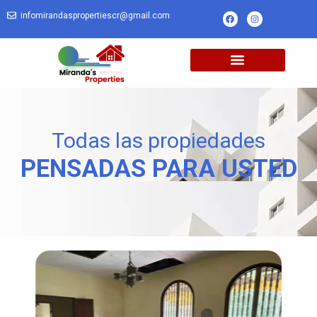
infomirandaspropertiescr@gmail.com
Todas las propiedades
PENSADAS PARA USTED