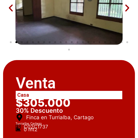
Venta
Casa
$305.000
30% Descuento
Finca en Turrialba, Cartago
Turrialba, Cartago
C02C1737
0 mt2