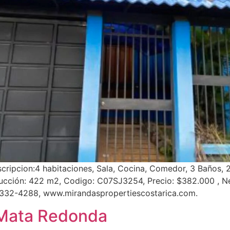
ipcion:4 habitaciones, Sala, Cocina, Comedor, 3 Baños, 2 C
ucción: 422 m2, Codigo: C07SJ3254, Precio: $382.000 , Ne
8332-4288, www.mirandaspropertiescostarica.com.
 Mata Redonda