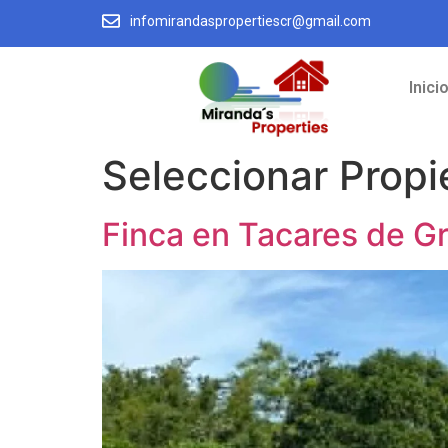
infomirandaspropertiescr@gmail.com
Inici
Seleccionar Prop
Finca en Tacares de G