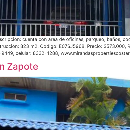
ripcion: cuenta con area de oficinas, parqueo, baños, cocin
strucción: 823 m2, Codigo: E07SJ5968, Precio: $573.000,
-9449, celular: 8332-4288, www.mirandaspropertiescostar
en Zapote