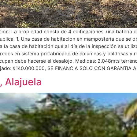
cion: La propiedad consta de 4 edificaciones, una batería 
e publica, 1. Una casa de habitación en mampostería que se
 la casa de habitación que al día de la inspección se util
aredes en sistema prefabricado de columnas y baldosas y m
cupan debe hacerse el desalojo, Medidas: 2.048mts terreno
bajado: ¢140.000.000, SE FINANCIA SOLO CON GARANTIA 
, Alajuela