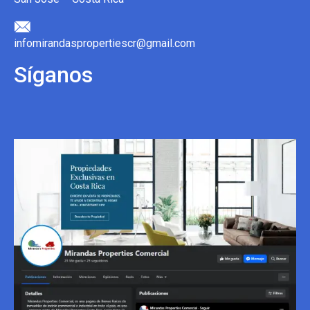
infomirandaspropertiescr@gmail.com
Síganos