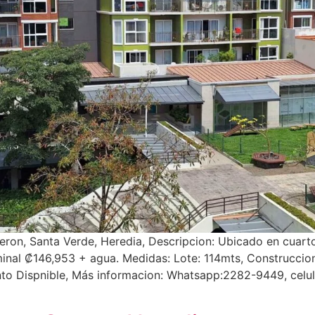
n, Santa Verde, Heredia, Descripcion: Ubicado en cuarto 
nal ₡146,953 + agua. Medidas: Lote: 114mts, Construccion
o Dispnible, Más informacion: Whatsapp:2282-9449, celu