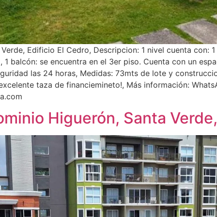
e, Edificio El Cedro, Descripcion: 1 nivel cuenta con: 1 sa
r , 1 balcón: se encuentra en el 3er piso. Cuenta con un es
 seguridad las 24 horas, Medidas: 73mts de lote y construc
xcelente taza de financiemineto!, Más información: What
ca.com
inio Higuerón, Santa Verde,