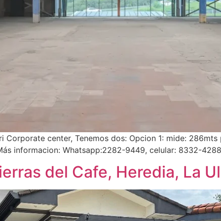
ri Corporate center, Tenemos dos: Opcion 1: mide: 286mts 
, Más informacion: Whatsapp:2282-9449, celular: 8332-428
rras del Cafe, Heredia, La Ul