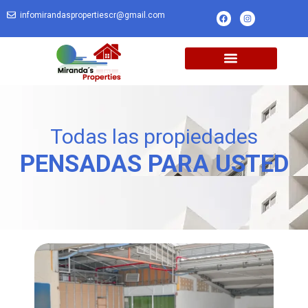
infomirandaspropertiescr@gmail.com
Todas las propiedades
PENSADAS PARA USTED