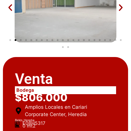
Venta
Bodega
$806.000
Amplios Locales en Cariari
Corporate Center, Heredia
Belén, Heredia
E08H5317
0 mt2