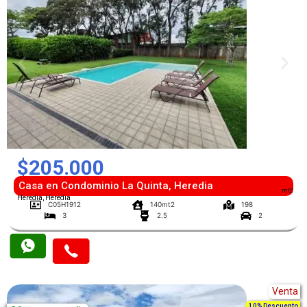
$205.000
Casa en Condominio La Quinta, Heredia
mt2
Heredia, Heredia
C05H1912
140mt2
198
3
2.5
2
Venta
10% Descuento