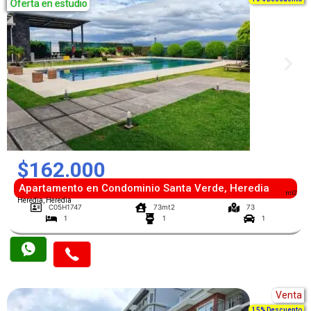
Oferta en estudio
$162.000
Apartamento en Condominio Santa Verde, Heredia
mt2
Heredia, Heredia
C05H1747
73mt2
73
1
1
1
Venta
15% Descuento