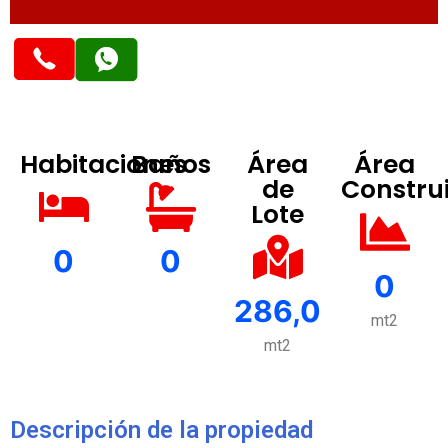
Habitaciones
Baños
Área
Área
de
Constru
Lote
0
0
0
286,0
mt2
mt2
Descripción de la propiedad