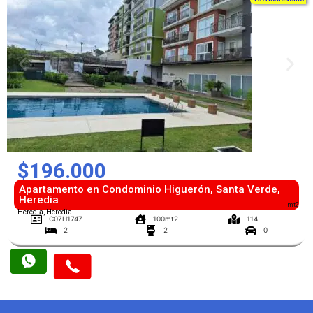
$196.000
Apartamento en Condominio Higuerón, Santa Verde,
Heredia
mt2
Heredia, Heredia
C07H1747
100mt2
114
2
2
0