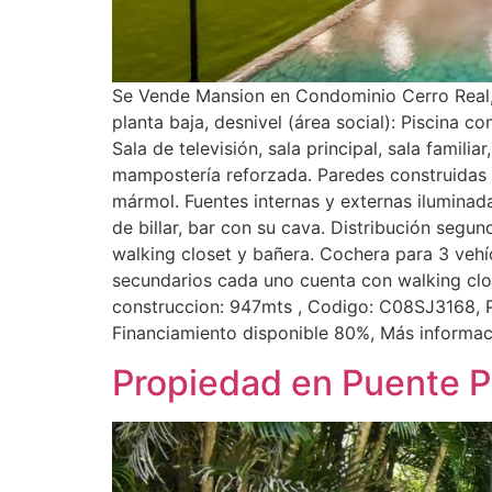
Se Vende Mansion en Condominio Cerro Real, 
planta baja, desnivel (área social): Piscina c
Sala de televisión, sala principal, sala famil
mampostería reforzada. Paredes construidas 
mármol. Fuentes internas y externas iluminada
de billar, bar con su cava. Distribución segu
walking closet y bañera. Cochera para 3 vehíc
secundarios cada uno cuenta con walking clos
construccion: 947mts , Codigo: C08SJ3168, P
Financiamiento disponible 80%, Más informa
Propiedad en Puente P