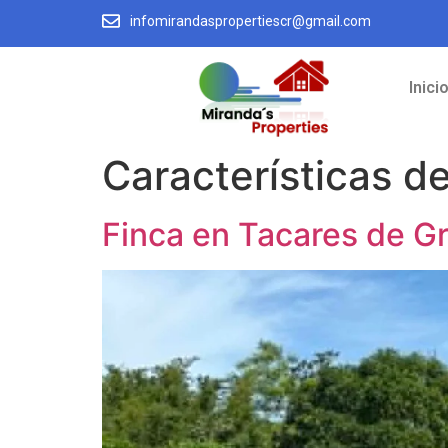
infomirandaspropertiescr@gmail.com
Inici
Características d
Finca en Tacares de G