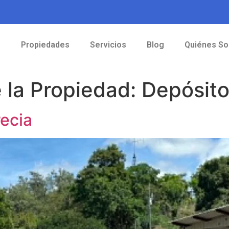
o
Propiedades
Servicios
Blog
Quiénes S
e la Propiedad:
Depósit
recia