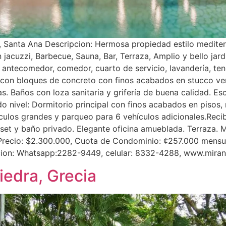
Santa Ana Descripcion: Hermosa propiedad estilo mediterrá
on jacuzzi, Barbecue, Sauna, Bar, Terraza, Amplio y bello jar
iar, antecomedor, comedor, cuarto de servicio, lavandería, t
con bloques de concreto con finos acabados en stucco ven
s. Baños con loza sanitaria y grifería de buena calidad. E
ndo nivel: Dormitorio principal con finos acabados en pisos
ulos grandes y parqueo para 6 vehículos adicionales.Recibi
et y baño privado. Elegante oficina amueblada. Terraza. M
recio: $2.300.000, Cuota de Condominio: ¢257.000 mensual
cion: Whatsapp:2282-9449, celular: 8332-4288, www.mira
iedra, Grecia