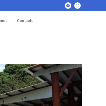
omos
Contacto
o