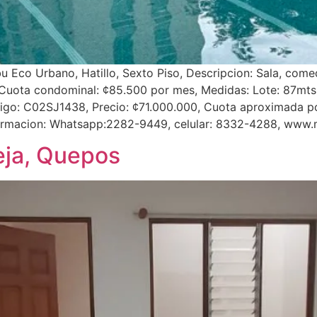
co Urbano, Hatillo, Sexto Piso, Descripcion: Sala, comedo
 Cuota condominal: ¢85.500 por mes, Medidas: Lote: 87mt
go: C02SJ1438, Precio: ¢71.000.000, Cuota aproximada por
formacion: Whatsapp:2282-9449, celular: 8332-4288, www.
eja, Quepos