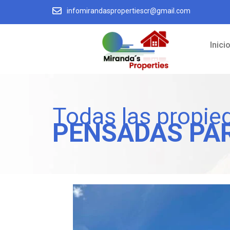
infomirandaspropertiescr@gmail.com
Inici
Todas las propie
PENSADAS PA