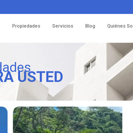
o
Propiedades
Servicios
Blog
Quiénes S
dades
RA USTED