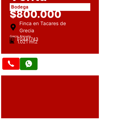
Bodega
$800.000
Finca en Tacares de
Grecia
Grecia, Alajuela
F04A1743
1.021 mt2