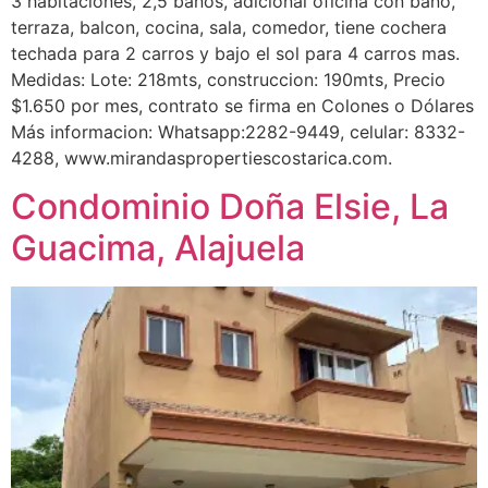
3 habitaciones, 2,5 baños, adicional oficina con baño,
terraza, balcon, cocina, sala, comedor, tiene cochera
techada para 2 carros y bajo el sol para 4 carros mas.
Medidas: Lote: 218mts, construccion: 190mts, Precio
$1.650 por mes, contrato se firma en Colones o Dólares
Más informacion: Whatsapp:2282-9449, celular: 8332-
4288, www.mirandaspropertiescostarica.com.
Condominio Doña Elsie, La
Guacima, Alajuela