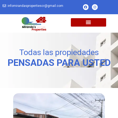
infomirandaspropertiescr@gmail.com
Todas las propiedades
PENSADAS PARA USTED