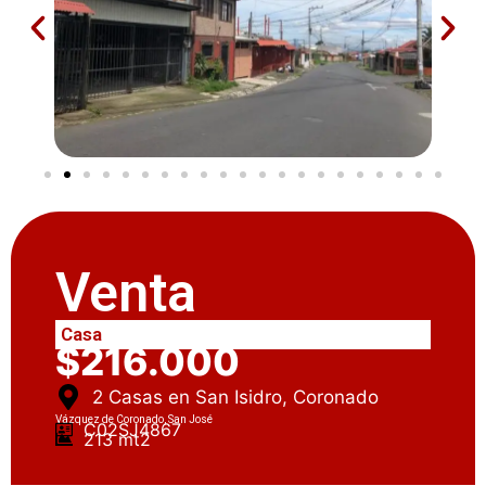
Venta
Casa
$216.000
2 Casas en San Isidro, Coronado
Vázquez de Coronado, San José
C02SJ4867
213 mt2