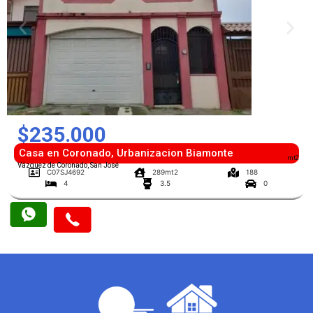
$235.000
Casa en Coronado, Urbanizacion Biamonte
mt2
Vázquez de Coronado, San José
C07SJ4692
289mt2
188
4
3.5
0