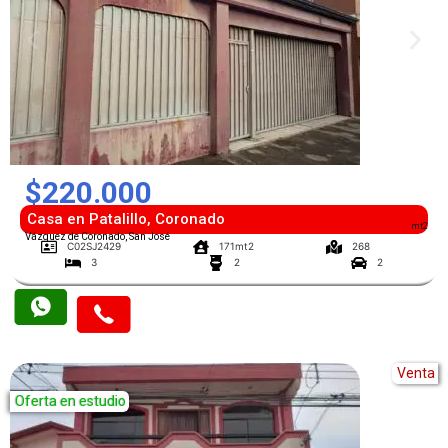
$220.000
Casa en Patalillo, Coronado
mt2
Vázquez de Coronado, San José
C02SJ2429
171mt2
268
3
2
2
Venta
Oferta en estudio