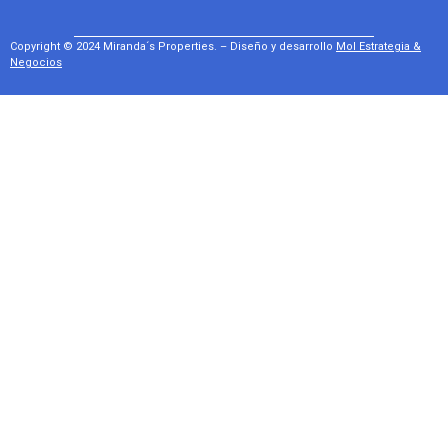
Copyright © 2024 Miranda´s Properties. – Diseño y desarrollo
Mol Estrategia &
Negocios