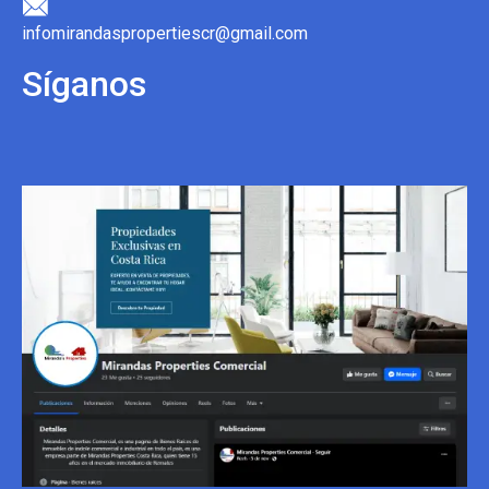
infomirandaspropertiescr@gmail.com
Síganos