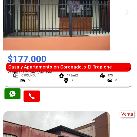
$177.000
Casa y Apartamento en Coronado, x El Trapiche
mt2
Vázquez de Coronado, San José
C10SJNDJ
175mt2
175
5
2
0
Venta