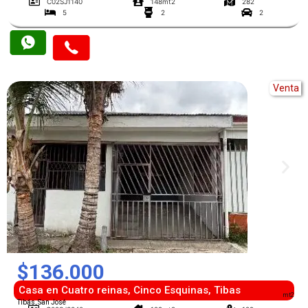
C02SJ1140
148mt2
282
5
2
2
Venta
$136.000
Casa en Cuatro reinas, Cinco Esquinas, Tibas
mt2
Tibás, San José