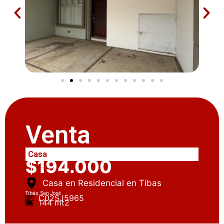
Venta
Casa
$194.000
Casa en Residencial en Tibas
Tibás, San José
C02SJ5965
144 mt2