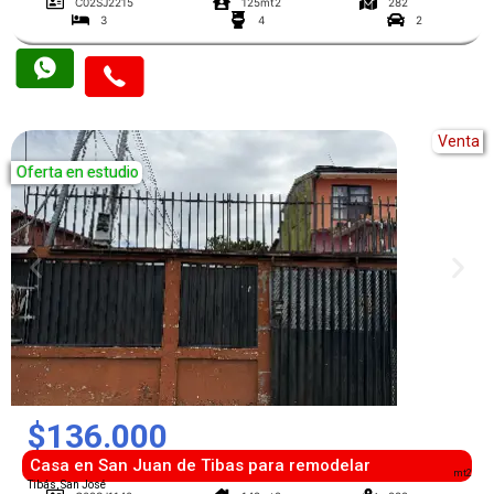
C02SJ2215
125mt2
282
3
4
2
Venta
Oferta en estudio
$136.000
Casa en San Juan de Tibas para remodelar
mt2
Tibás, San José