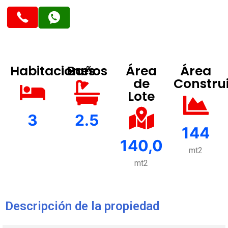
Habitaciones
Baños
Área
Área
de
Constru
Lote
3
2.5
144
140,0
mt2
mt2
Descripción de la propiedad