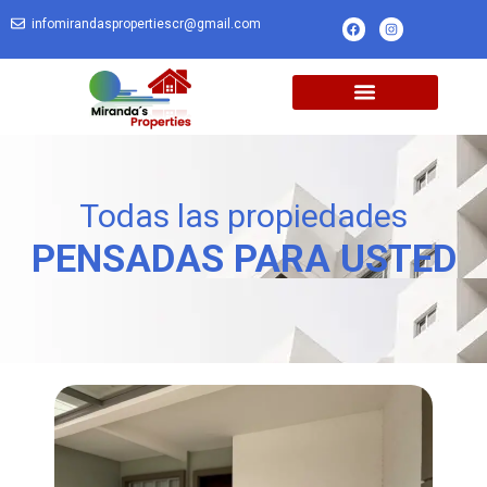
infomirandaspropertiescr@gmail.com
Todas las propiedades
PENSADAS PARA USTED