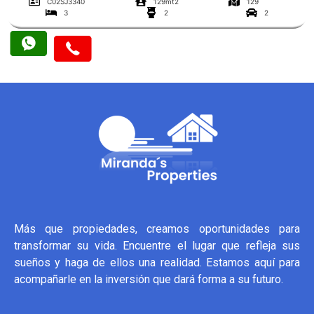
C02SJ3340
129mt2
129
3
2
2
Más que propiedades, creamos oportunidades para
transformar su vida. Encuentre el lugar que refleja sus
sueños y haga de ellos una realidad. Estamos aquí para
acompañarle en la inversión que dará forma a su futuro.