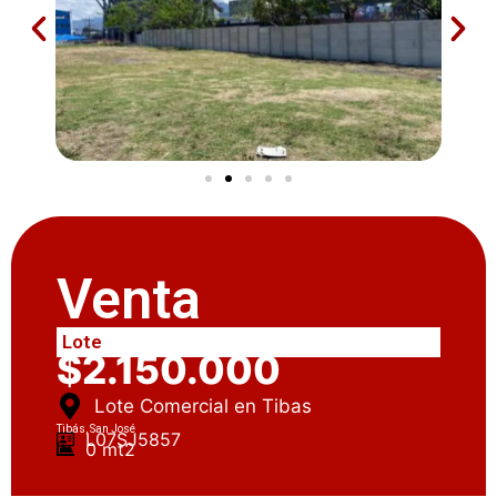
Venta
Lote
$2.150.000
Lote Comercial en Tibas
Tibás, San José
L07SJ5857
0 mt2