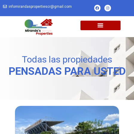
infomirandaspropertiescr@gmail.com
Todas las propiedades
PENSADAS PARA USTED