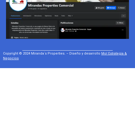
Copyright © 2024 Miranda´s Properties. – Diseño y desarrollo
Mol Estrategia &
Negocios