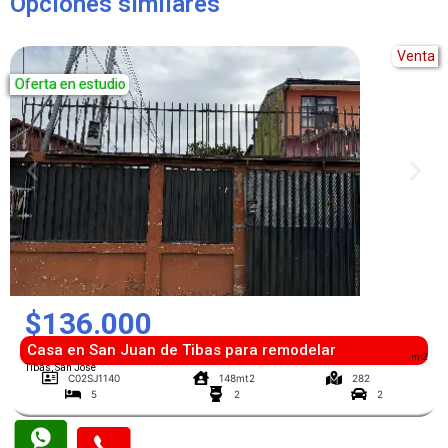
Opciones similares
Venta
Oferta en estudio
$136.000
Casa en San Juan de Tibas para remodelar
mt2
Tibás, San José
C02SJ1140
148mt2
282
5
2
2