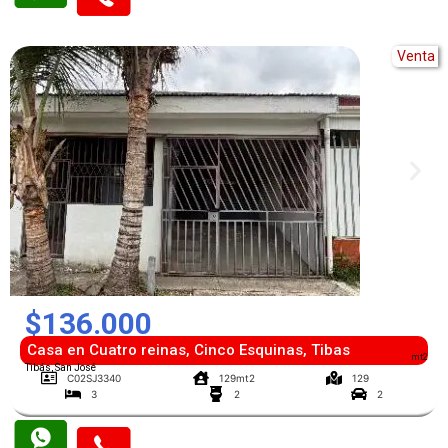
Venta
$136.000
Casa en Cuatro reinas, Cinco Esquinas, Tibas
mt2
Tibás, San José
C02SJ3340
129mt2
129
3
2
2