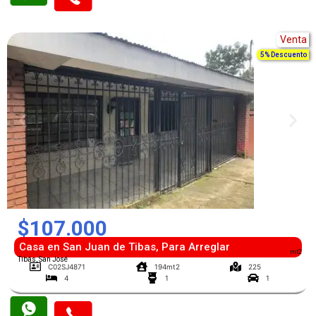
Venta
5% Descuento
$107.000
Casa en San Juan de Tibas, Para Arreglar
mt2
Tibás, San José
C02SJ4871
194mt2
225
4
1
1