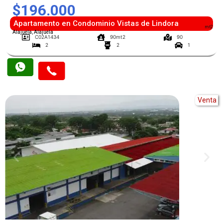
$196.000
Apartamento en Condominio Vistas de Lindora
mt2
Alajuela, Alajuela
C02A1434
90mt2
90
2
2
1
Venta