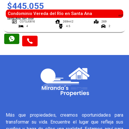
$445.055
Condominio Vereda del Río en Santa Ana
mt2
Santa Ana, San José
C07SJ0816
269mt2
269
4
4.5
2
Más que propiedades, creamos oportunidades para
transformar su vida. Encuentre el lugar que refleja sus
sueños y haga de ellos una realidad. Estamos aquí para