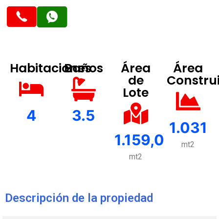
Habitaciones
Baños
Área
Área
de
Constru
Lote
4
3.5
1.031
1.159,0
mt2
mt2
Descripción de la propiedad