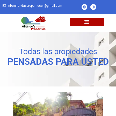
infomirandaspropertiescr@gmail.com
Todas las propiedades
PENSADAS PARA USTED