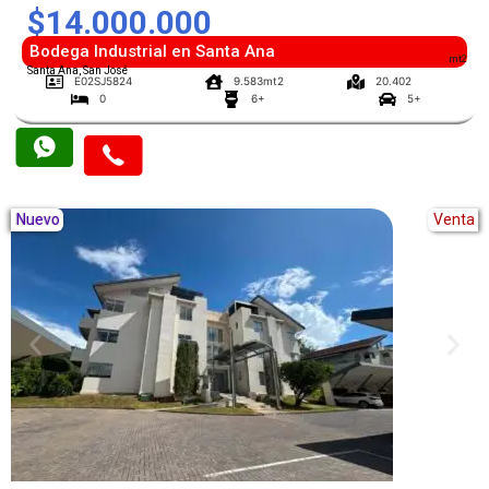
$14.000.000
Bodega Industrial en Santa Ana
mt2
Santa Ana, San José
E02SJ5824
9.583mt2
20.402
0
6+
5+
Nuevo
Venta