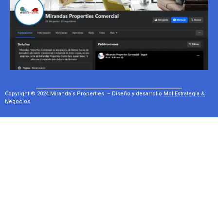
Copyright © 2024 Miranda´s Properties. – Diseño y desarrollo
Mol Estrategia &
Negocios