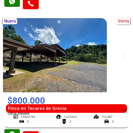
Nuevo
Venta
$800.000
Finca en Tacares de Grecia
mt2
Grecia, Alajuela
F04A1743
1.021mt2
114.467
5
2
0