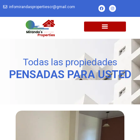
infomirandaspropertiescr@gmail.com
Todas las propiedades
PENSADAS PARA USTED