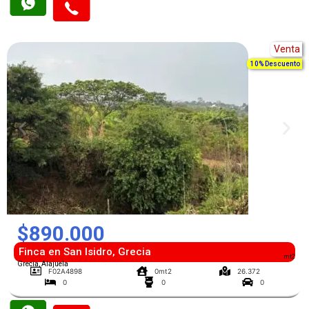
Venta
10% Descuento
$890.000
Finca en San Isidro, Grecia
mt2
Grecia, Alajuela
F02A4898
0mt2
26.372
0
0
0