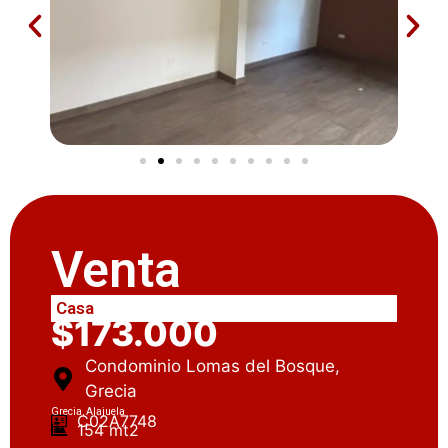
Venta
Casa
$173.000
Condominio Lomas del Bosque,
Grecia
Grecia, Alajuela
C02A7748
154 mt2