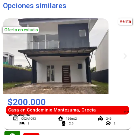
Opciones similares
Venta
Oferta en estudio
$200.000
Casa en Condominio Montezuma, Grecia
mt2
Grecia, Alajuela
C02A1093
156mt2
246
3
2.5
2