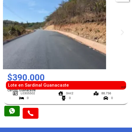
$390.000
Lote en Sardinal Guanacaste
mt2
Carrillo, Guanacaste
L03G5502
0mt2
88.756
0
0
0