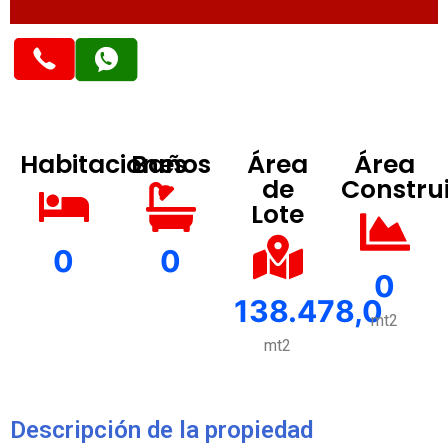
Habitaciones
Baños
Área
Área
de
Constru
Lote
0
0
0
138.478,0
mt2
mt2
Descripción de la propiedad