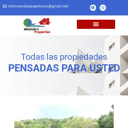
infomirandaspropertiescr@gmail.com
Todas las propiedades
PENSADAS PARA USTED