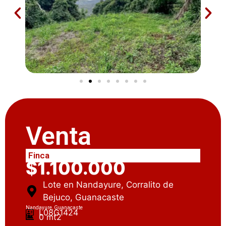
Venta
Finca
$1.100.000
Lote en Nandayure, Corralito de
Bejuco, Guanacaste
Nandayure, Guanacaste
L08G1424
0 mt2