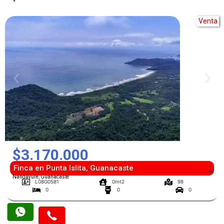
Venta
$3.170.000
Finca en Punta Islita, Guanacaste
ha
Nandayure, Guanacaste
L08G0581
0mt2
98
0
0
0