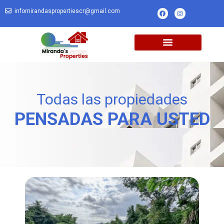
infomirandaspropertiescr@gmail.com
Todas las propiedades
PENSADAS PARA USTED