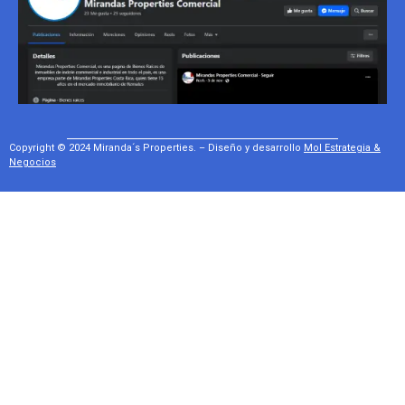
Copyright © 2024 Miranda´s Properties. – Diseño y desarrollo
Mol Estrategia &
Negocios