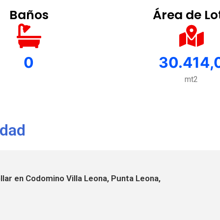
Baños
Área de Lo
0
30.414,
mt2
edad
lar en Codomino Villa Leona, Punta Leona,