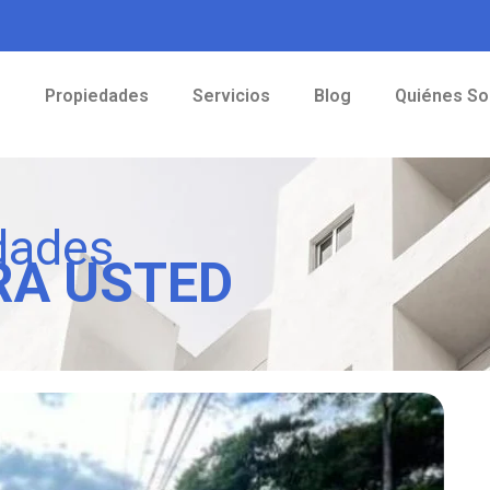
o
Propiedades
Servicios
Blog
Quiénes S
dades
RA USTED