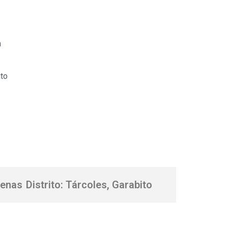
a
to
renas
Distrito: Tárcoles, Garabito