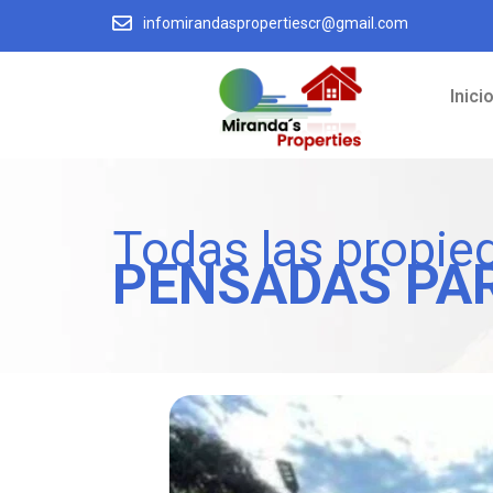
infomirandaspropertiescr@gmail.com
Inici
Todas las propie
PENSADAS PA