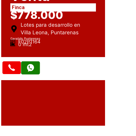
Finca
$778.000
Lotes para desarrollo en
Villa Leona, Puntarenas
Garabito, Puntarenas
F02P1164
0 mt2