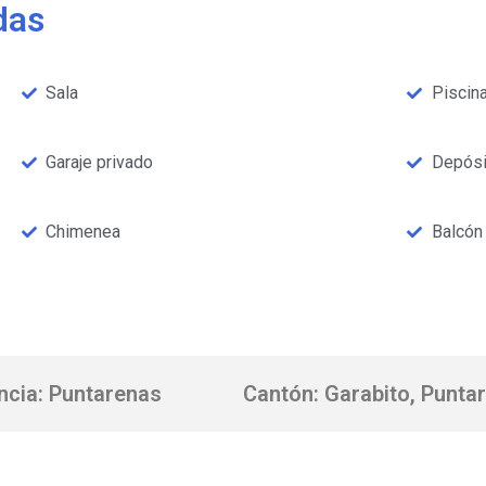
das
Sala
Piscin
Garaje privado
Depósi
Chimenea
Balcón
ncia: Puntarenas
Cantón: Garabito, Punta