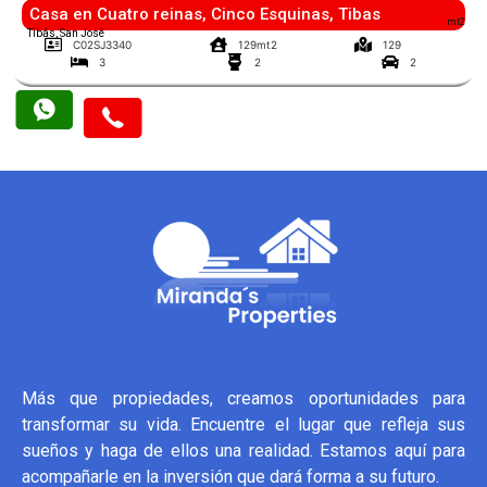
Casa en Cuatro reinas, Cinco Esquinas, Tibas
mt2
Tibás, San José
C02SJ3340
129mt2
129
3
2
2
Más que propiedades, creamos oportunidades para
transformar su vida. Encuentre el lugar que refleja sus
sueños y haga de ellos una realidad. Estamos aquí para
acompañarle en la inversión que dará forma a su futuro.