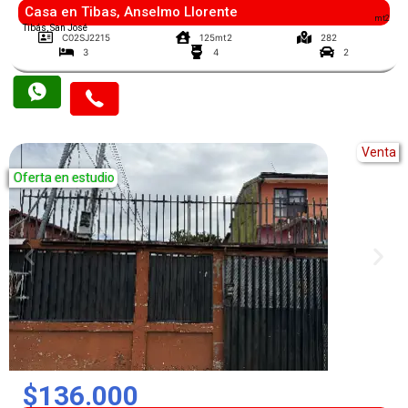
Casa en Tibas, Anselmo Llorente
mt2
Tibás, San José
C02SJ2215
125mt2
282
3
4
2
Venta
Oferta en estudio
$136.000