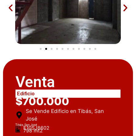
Venta
Edificio
$700.000
Se Vende Edificio en Tibás, San
José
Tibás, San José
E10SJ8602
798 mt2