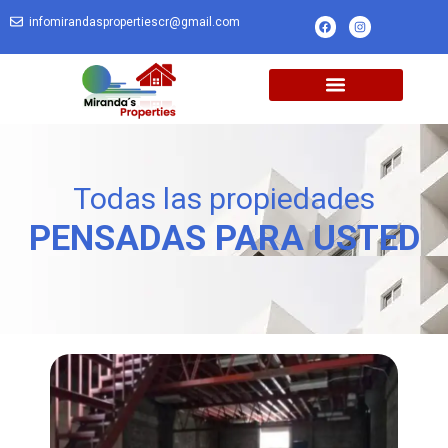
infomirandaspropertiescr@gmail.com
Todas las propiedades
PENSADAS PARA USTED