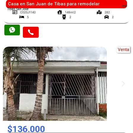
Casa en San Juan de Tibas para remodelar
mt2
Tibás, San José
C02SJ1140
148mt2
282
5
2
2
Venta
$136.000