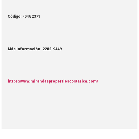
Código: F04G2371
Más información: 2282-9449
https://www.mirandaspropertiescostarica.com/