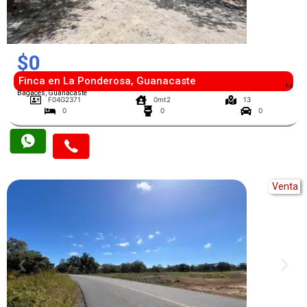
$0
Finca en La Ponderosa, Guanacaste
ha
Bagaces, Guanacaste
F04G2371
0mt2
13
0
0
0
Venta