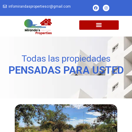
infomirandaspropertiescr@gmail.com
Todas las propiedades
PENSADAS PARA USTED