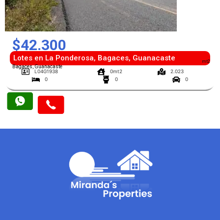
$42.300
Lotes en La Ponderosa, Bagaces, Guanacaste
mt2
Bagaces, Guanacaste
L04G1938
0mt2
2.023
0
0
0