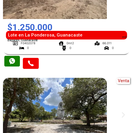
$1.250.000
Lote en La Ponderosa, Guanacaste
mt2
Bagaces, Guanacaste
F04G2078
0mt2
66.011
0
0
0
Venta