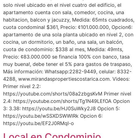
solo nivel ubicado en el nivel cuatro del edificio, el
apartamento cuenta con sala, comedor, cocina, una
habitacion, balcon y jacuzzy, Medida: 65mts cuadrados,
cuota condominal $361, Precio: ¢101.000.000, Opcion6:
apartamento de una sola planta ubicado en nivel 2, con
cocina, un dormitorio, un baño, una sala, un balcón,
cuota de condominio: $338 al mes, Medida: 49mts,
Precio: ¢83.000.000 se financia 100% con banco, tasa
muy buena!, debe tener el 5% para gastos de traspaso,
Más información: Whatsapp:2282-9449, celular: 8332-
4288, www.mirandaspropertiescostarica.com. Videos:
Primer nivel 2.2:
https://youtube.com/shorts/08a2zbgsKvM Primer nivel
2.4: https://youtube.com/shorts/Tg1N49LEfOA Opcion
3: 3.38: https://youtu.be/HJ0SuWky2J8 Opcion 5:
https://youtu.be/wSSXDSWWlRk Opcion 6:
https://youtu.be/EF2J0RMqI-o
Local en Condominio