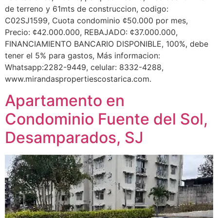
de terreno y 61mts de construccion, codigo:
C02SJ1599, Cuota condominio ¢50.000 por mes,
Precio: ¢42.000.000, REBAJADO: ¢37.000.000,
FINANCIAMIENTO BANCARIO DISPONIBLE, 100%, debe
tener el 5% para gastos, Más informacion:
Whatsapp:2282-9449, celular: 8332-4288,
www.mirandaspropertiescostarica.com.
Apartamento en
Condominio Fuente del Sol,
Desamparados, SJ