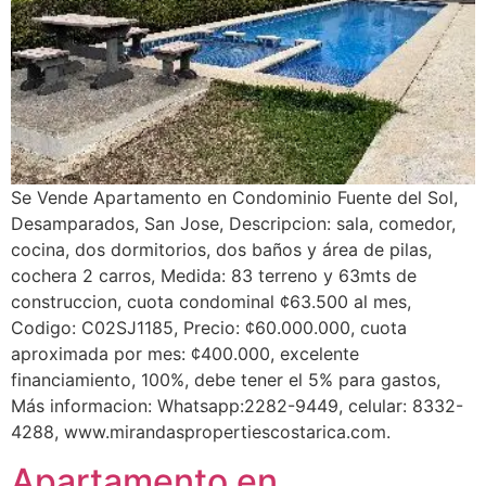
Se Vende Apartamento en Condominio Fuente del Sol,
Desamparados, San Jose, Descripcion: sala, comedor,
cocina, dos dormitorios, dos baños y área de pilas,
cochera 2 carros, Medida: 83 terreno y 63mts de
construccion, cuota condominal ¢63.500 al mes,
Codigo: C02SJ1185, Precio: ¢60.000.000, cuota
aproximada por mes: ¢400.000, excelente
financiamiento, 100%, debe tener el 5% para gastos,
Más informacion: Whatsapp:2282-9449, celular: 8332-
4288, www.mirandaspropertiescostarica.com.
Apartamento en