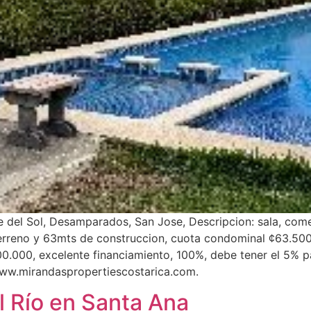
el Sol, Desamparados, San Jose, Descripcion: sala, comed
 terreno y 63mts de construccion, cuota condominal ¢63.50
.000, excelente financiamiento, 100%, debe tener el 5% p
ww.mirandaspropertiescostarica.com.
 Río en Santa Ana