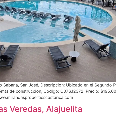
abana, San José, Descripcion: Ubicado en el Segundo Piso
5mts de construccion, Codigo: C07SJ2372, Precio: $195.00
ww.mirandaspropertiescostarica.com
s Veredas, Alajuelita