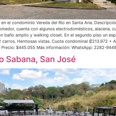
en el condominio Vereda del Río en Santa Ana. Descripción
 comedor, cuenta con algunos electrodomésticos, alacena, c
n baño amplio y walking closet. En el segundo piso un espa
2 carros. Hermosas vistas. Cuota condominal ₡213.972 + A
, Precio: $445.055 Más información: WhatsApp: 2282-9449
o Sabana, San José