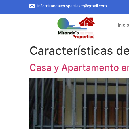
infomirandaspropertiescr@gmail.com
Inici
Características d
Casa y Apartamento en