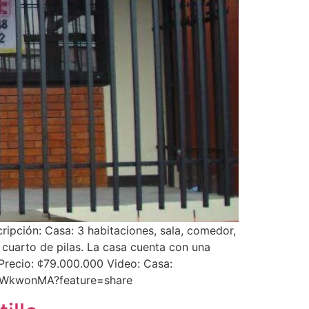
ipción: Casa: 3 habitaciones, sala, comedor,
 cuarto de pilas. La casa cuenta con una
recio: ¢79.000.000 Video: Casa:
i_WkwonMA?feature=share