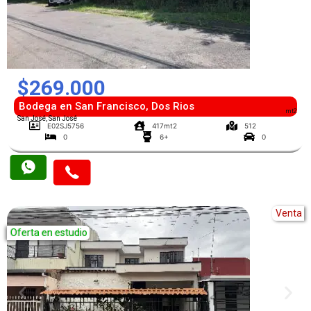
$269.000
Bodega en San Francisco, Dos Rios
mt2
San José, San José
E02SJ5756
417mt2
512
0
6+
0
Venta
Oferta en estudio