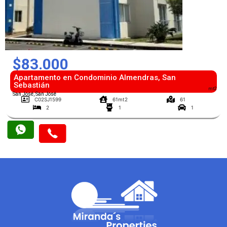
$83.000
Apartamento en Condominio Almendras, San
Sebastián
mt2
San José, San José
C02SJ1599
61mt2
61
2
1
1