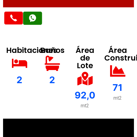
Habitaciones
Baños
Área
Área
de
Constru
Lote
2
2
71
92,0
mt2
mt2