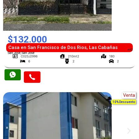
$132.000
Casa en San Francisco de Dos Rios, Las Cabañas
mt2
San José, San José
C02SJ2996
210mt2
180
6
2
2
Venta
10% Descuento