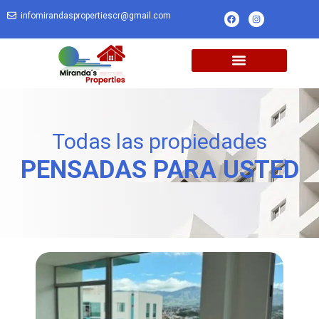
infomirandaspropertiescr@gmail.com
Todas las propiedades
PENSADAS PARA USTED