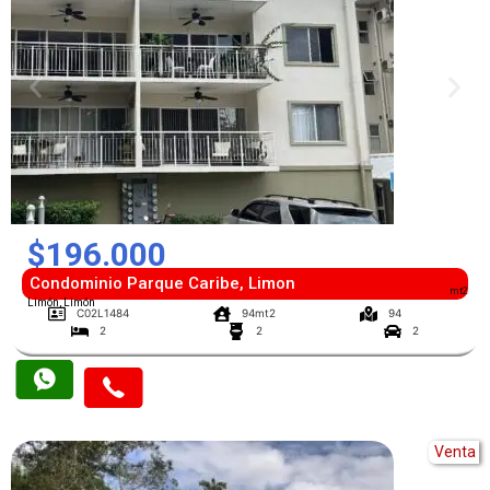
$196.000
Condominio Parque Caribe, Limon
mt2
Limón, Limón
C02L1484
94mt2
94
2
2
2
Venta