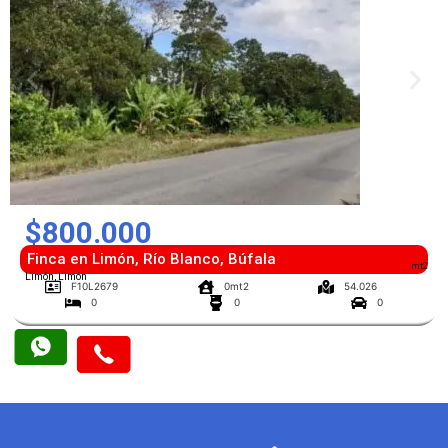
$800.000
Finca en Limón, Río Blanco, Búfala
mt2
Limón, Limón
F10L2679
0mt2
54.026
0
0
0