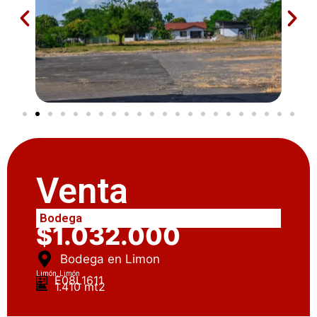
Venta
Bodega
$1.032.000
Bodega en Limon
Limón, Limón
E08L1611
1.410 mt2