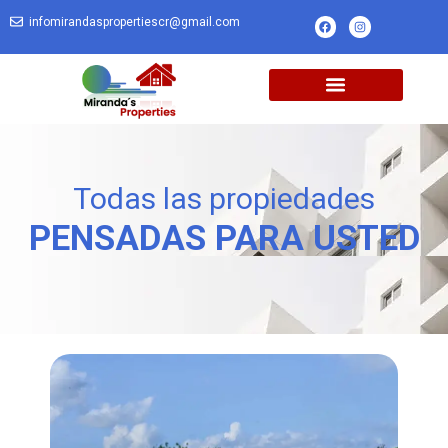
infomirandaspropertiescr@gmail.com
Todas las propiedades
PENSADAS PARA USTED