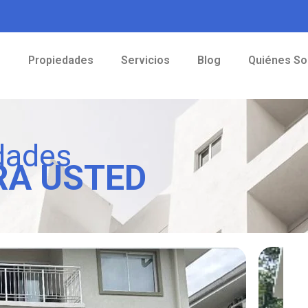
o
Propiedades
Servicios
Blog
Quiénes S
dades
RA USTED