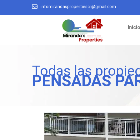
infomirandaspropertiescr@gmail.com
Inici
Todas las propie
PENSADAS PA