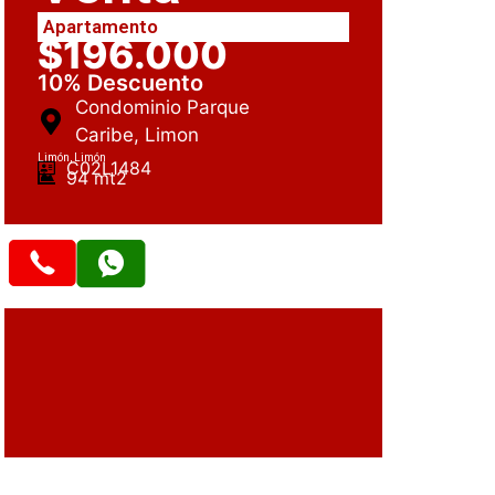
Apartamento
$196.000
10% Descuento
Condominio Parque
Caribe, Limon
Limón, Limón
C02L1484
94 mt2