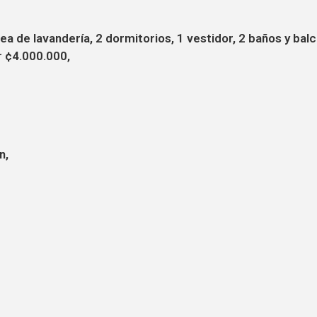
rea de lavandería, 2 dormitorios, 1 vestidor, 2 baños y b
r ¢4.000.000,
n,