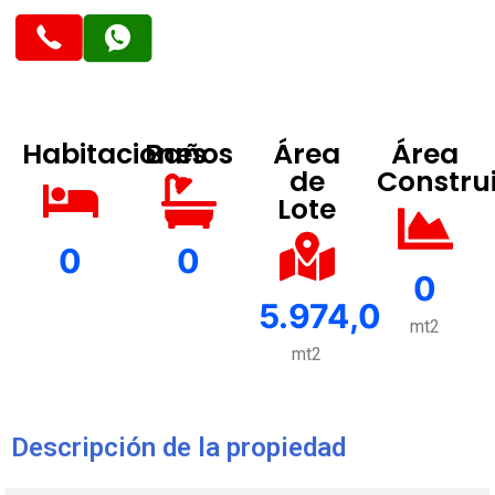
Habitaciones
Baños
Área
Área
de
Constru
Lote
0
0
0
5.974,0
mt2
mt2
Descripción de la propiedad