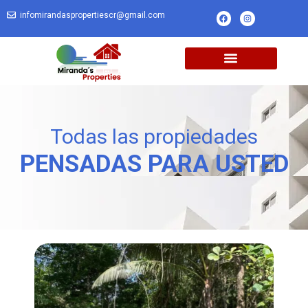
infomirandaspropertiescr@gmail.com
Todas las propiedades
PENSADAS PARA USTED