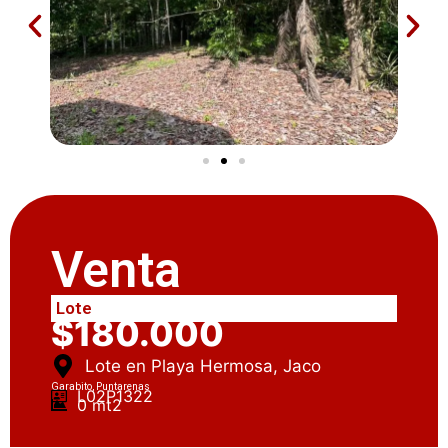
Venta
Lote
$180.000
Lote en Playa Hermosa, Jaco
Garabito, Puntarenas
L02P1322
0 mt2