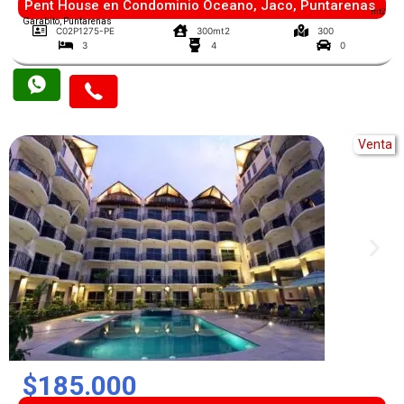
Pent House en Condominio Oceano, Jaco, Puntarenas
mt2
Garabito, Puntarenas
C02P1275-PE
300mt2
300
3
4
0
Venta
$185.000