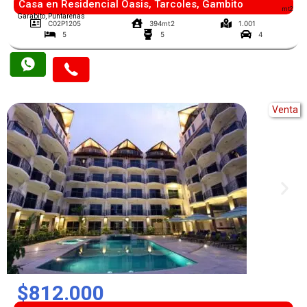
Casa en Residencial Oasis, Tarcoles, Gambito
mt2
Garabito, Puntarenas
C02P1205
394mt2
1.001
5
5
4
Venta
$812.000