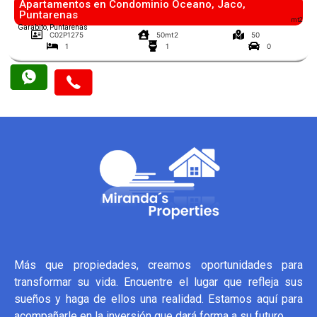
Apartamentos en Condominio Oceano, Jaco,
Puntarenas
mt2
Garabito, Puntarenas
C02P1275
50mt2
50
1
1
0
Más que propiedades, creamos oportunidades para
transformar su vida. Encuentre el lugar que refleja sus
sueños y haga de ellos una realidad. Estamos aquí para
acompañarle en la inversión que dará forma a su futuro.