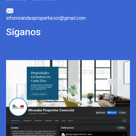
infomirandaspropertiescr@gmail.com
Síganos