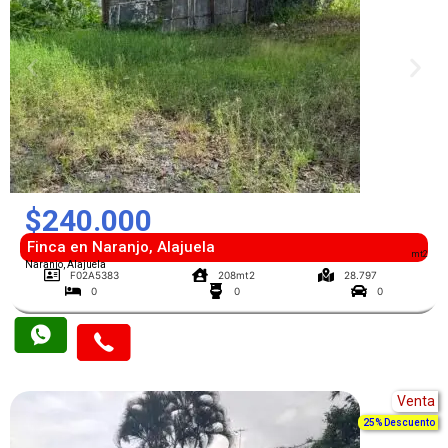
$240.000
Finca en Naranjo, Alajuela
mt2
Naranjo, Alajuela
F02A5383
208mt2
28.797
0
0
0
Venta
25% Descuento