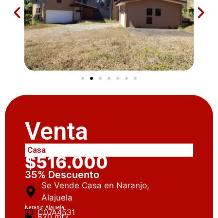
Venta
Casa
$516.000
35% Descuento
Se Vende Casa en Naranjo,
Alajuela
Naranjo, Alajuela
C07A4531
820 mt2