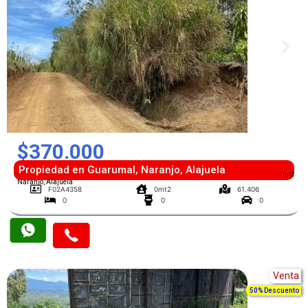
$370.000
Propiedad en Guarumal, Naranjo, Alajuela
mt2
Naranjo, Alajuela
F02A4358
0mt2
61.406
0
0
0
Venta
50% Descuento