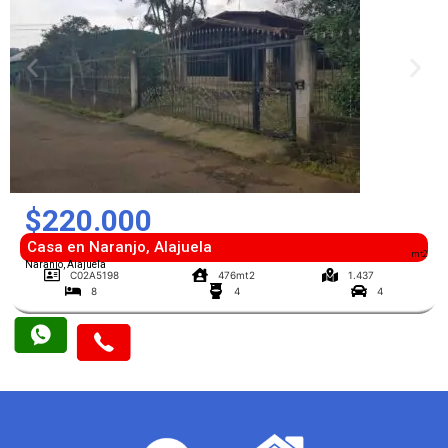
$220.000
Casa en Naranjo, Alajuela
mt2
Naranjo, Alajuela
C02A5198
476mt2
1.437
8
4
4