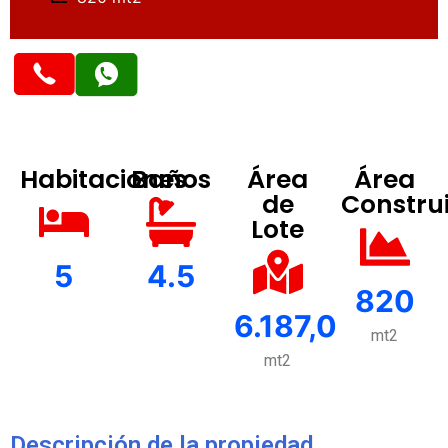
Habitaciones
Baños
Área
Área
de
Constru
Lote
5
4.5
820
6.187,0
mt2
mt2
Descripción de la propiedad