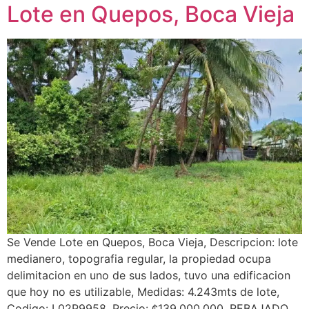
Lote en Quepos, Boca Vieja
Se Vende Lote en Quepos, Boca Vieja, Descripcion: lote
medianero, topografia regular, la propiedad ocupa
delimitacion en uno de sus lados, tuvo una edificacion
que hoy no es utilizable, Medidas: 4.243mts de lote,
Codigo: L02P9958, Precio: ¢139.000.000, REBAJADO